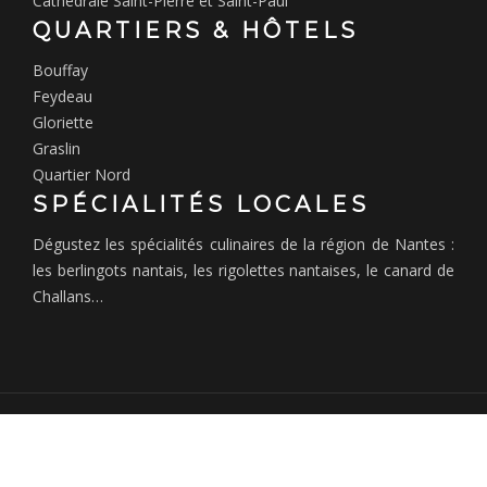
Cathédrale Saint-Pierre et Saint-Paul
QUARTIERS & HÔTELS
Bouffay
Feydeau
Gloriette
Graslin
Quartier Nord
SPÉCIALITÉS LOCALES
Dégustez les spécialités culinaires de la région de Nantes :
les berlingots nantais, les rigolettes nantaises, le canard de
Challans…
Profitez d'un séjour à Nantes.